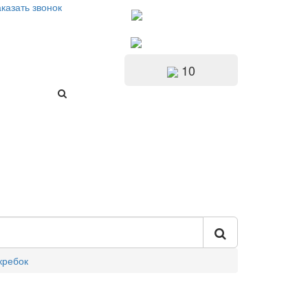
казать звонок
10
кребок