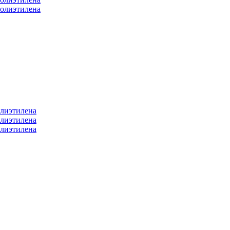
полиэтилена
олиэтилена
олиэтилена
олиэтилена