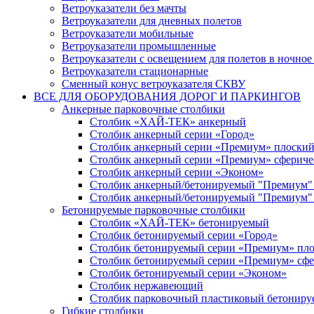
Ветроуказатели без мачты
Ветроуказатели для дневных полетов
Ветроуказатели мобильные
Ветроуказатели промышленные
Ветроуказатели с освещением для полетов в ночное
Ветроуказатели стационарные
Сменный конус ветроуказателя СКВУ
ВСЕ ДЛЯ ОБОРУДОВАНИЯ ДОРОГ И ПАРКИНГОВ
Анкерные парковочные столбики
Столбик «ХАЙ-ТЕК» анкерный
Столбик анкерный серии «Город»
Столбик анкерный серии «Премиум» плоский
Столбик анкерный серии «Премиум» сфериче
Столбик анкерный серии «Эконом»
Столбик анкерный/бетонируемый "Премиум" 
Столбик анкерный/бетонируемый "Премиум" п
Бетонируемые парковочные столбики
Столбик «ХАЙ-ТЕК» бетонируемый
Столбик бетонируемый серии «Город»
Столбик бетонируемый серии «Премиум» пло
Столбик бетонируемый серии «Премиум» сф
Столбик бетонируемый серии «Эконом»
Столбик нержавеющий
Столбик парковочный пластиковый бетонир
Гибкие столбики