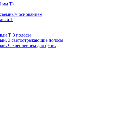
0 мм Т)
 съемным основанием
ьный Т
ный Т. 3 полосы
ный. 3 светоотражающие полосы
ый. С креплением для цепи.