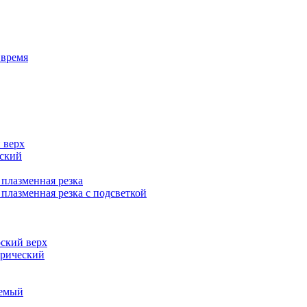
 время
 верх
ский
плазменная резка
лазменная резка с подсветкой
ский верх
ерический
уемый