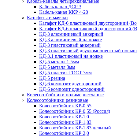
Кабель-каналы четырехканальные
Кабель канал ДСР 3
Кабель-канал ККР 4-20
Катафоты и маячки
Катафот КД-6 пластиковый двусторонний (Вс
Катафот КД-6 пластиковый односторонний (В
КД-3 алюминиевый анкерный
КД-3 алюминиевый на ножке
КД-3 пластиковый анкерный
КД-3 пластиковый двухкомпонентный повыш
КД-3.1 пластиковый на ножке
КД-5 металл 1,5мм
КД-5 металл 3мм
КД-5 пластик ГОСТ 3мм
КД-5 резина
КД-6 композит двусторонний
КД-6 композит односторонний
Колесоотбойники полимерпесчаные
Колесоотбойники резиновые
Колесоотбойник КР-0,55
Колесоотбойник КР-0,55 (Россия)
Колесоотбойник КР-1,0
Колесоотбойник КР-1,83
Колесоотбойник КР-1,83 цельный
Колесоотбойник КР-2,0