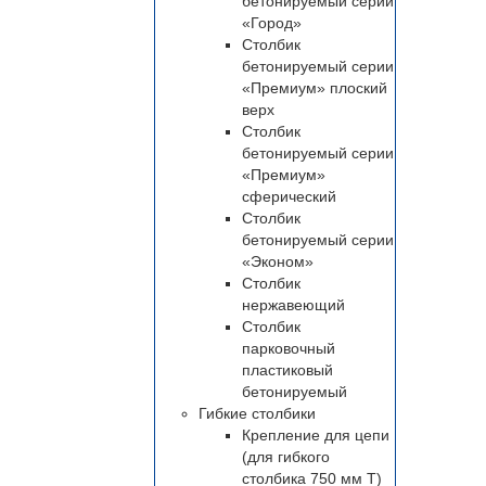
бетонируемый серии
«Город»
Столбик
бетонируемый серии
«Премиум» плоский
верх
Столбик
бетонируемый серии
«Премиум»
сферический
Столбик
бетонируемый серии
«Эконом»
Столбик
нержавеющий
Столбик
парковочный
пластиковый
бетонируемый
Гибкие столбики
Крепление для цепи
(для гибкого
столбика 750 мм Т)