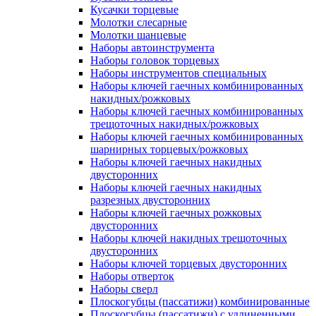
Кусачки торцевые
Молотки слесарные
Молотки шанцевые
Наборы автоинструмента
Наборы головок торцевых
Наборы инструментов специальных
Наборы ключей гаечных комбинированных
накидных/рожковых
Наборы ключей гаечных комбинированных
трещоточных накидных/рожковых
Наборы ключей гаечных комбинированных
шарнирных торцевых/рожковых
Наборы ключей гаечных накидных
двусторонних
Наборы ключей гаечных накидных
разрезных двусторонних
Наборы ключей гаечных рожковых
двусторонних
Наборы ключей накидных трещоточных
двусторонних
Наборы ключей торцевых двусторонних
Наборы отверток
Наборы сверл
Плоскогубцы (пассатижи) комбинированные
Плоскогубцы (пассатижи) с удлиненными