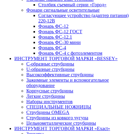
Столбик съемный серии «Город»
Фонари сигнальные осветительные
Согласующее устройство (адаптер питания)
220-12В
Фонарь ФС-12
Фонарь ФС-12 ГОСТ
Фонарь ФС-12.1
Фонарь ФС-30 мини
Фонарь ФС-4
Фонарь ФС-4 с фотоэлементом
ИНСТРУМЕНТ ТОРГОВОЙ МАРКИ «BESSEY»
C-образные струбцины
U-образные струбцины
Высокоэффективные струбцины
Зажимные элементы и вспомогательное
оборудование
Корпусные струбцины
Легкие струбцины
Наборы инструментов
СПЕЦИАЛЬНЫЕ НОЖНИЦЫ
Струбцины OMEGA
Струбцины из ковкого чугуна
Цельнометаллические струбцины
ИНСТРУМЕНТ ТОРГОВОЙ МАРКИ «Exact»
Зенкеры