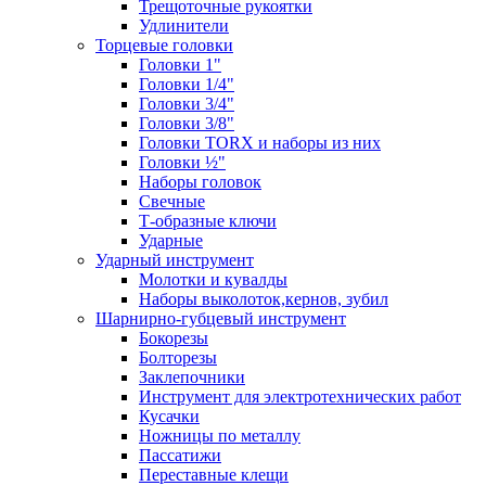
Трещоточные рукоятки
Удлинители
Торцевые головки
Головки 1"
Головки 1/4"
Головки 3/4"
Головки 3/8"
Головки TORX и наборы из них
Головки ½"
Наборы головок
Свечные
Т-образные ключи
Ударные
Ударный инструмент
Молотки и кувалды
Наборы выколоток,кернов, зубил
Шарнирно-губцевый инструмент
Бокорезы
Болторезы
Заклепочники
Инструмент для электротехнических работ
Кусачки
Ножницы по металлу
Пассатижи
Переставные клещи