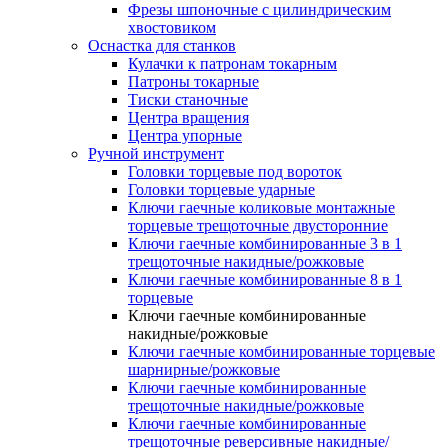
Фрезы шпоночные с цилиндрическим
хвостовиком
Оснастка для станков
Кулачки к патронам токарным
Патроны токарные
Тиски станочные
Центра вращения
Центра упорные
Ручной инструмент
Головки торцевые под вороток
Головки торцевые ударные
Ключи гаечные коликовые монтажные
торцевые трещоточные двусторонние
Ключи гаечные комбинированные 3 в 1
трещоточные накидные/рожковые
Ключи гаечные комбинированные 8 в 1
торцевые
Ключи гаечные комбинированные
накидные/рожковые
Ключи гаечные комбинированные торцевые
шарнирные/рожковые
Ключи гаечные комбинированные
трещоточные накидные/рожковые
Ключи гаечные комбинированные
трещоточные реверсивные накидные/