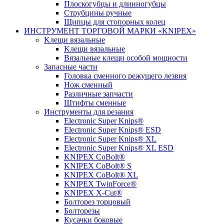
Плоскогубцы и длинногубцы
Струбцины ручные
Щипцы для стопорных колец
ИНСТРУМЕНТ ТОРГОВОЙ МАРКИ «KNIPEX»
Kлещи вязальные
Kлещи вязальные
Вязальные клещи особой мощности
Запасные части
Головка сменного режущего лезвия
Нож сменный
Различные запчасти
Штифты сменные
Инструменты для резания
Electronic Super Knips®
Electronic Super Knips® ESD
Electronic Super Knips® XL
Electronic Super Knips® XL ESD
KNIPEX CoBolt®
KNIPEX CoBolt® S
KNIPEX CoBolt® XL
KNIPEX TwinForce®
KNIPEX X-Cut®
Болторез торцовый
Болторезы
Кусачки боковые