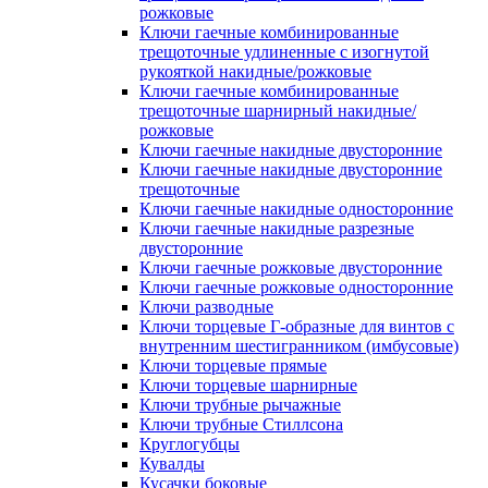
рожковые
Ключи гаечные комбинированные
трещоточные удлиненные с изогнутой
рукояткой накидные/рожковые
Ключи гаечные комбинированные
трещоточные шарнирный накидные/
рожковые
Ключи гаечные накидные двусторонние
Ключи гаечные накидные двусторонние
трещоточные
Ключи гаечные накидные односторонние
Ключи гаечные накидные разрезные
двусторонние
Ключи гаечные рожковые двусторонние
Ключи гаечные рожковые односторонние
Ключи разводные
Ключи торцевые Г-образные для винтов с
внутренним шестигранником (имбусовые)
Ключи торцевые прямые
Ключи торцевые шарнирные
Ключи трубные рычажные
Ключи трубные Стиллсона
Круглогубцы
Кувалды
Кусачки боковые