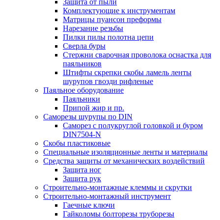
Защита от пыли
Комплектующие к инструментам
Матрицы пуансон преформы
Нарезание резьбы
Пилки пилы полотна цепи
Сверла буры
Стержни сварочная проволока оснастка для
паяльников
Штифты скрепки скобы ламель ленты
шурупов гвозди рифленые
Паяльное оборудование
Паяльники
Припой жир и пр.
Саморезы шурупы по DIN
Саморез с полукруглой головкой и буром
DIN7504-N
Скобы пластиковые
Специальные изоляционные ленты и материалы
Средства защиты от механических воздействий
Защита ног
Защита рук
Строительно-монтажные клеммы и скрутки
Строительно-монтажный инструмент
Гаечные ключи
Гайколомы болторезы труборезы