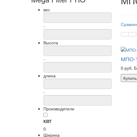
МПО
вес
Сравнен
-
Высота
МПО-1
-
0 руб.
Б
длина
Купить
-
Производители
КВТ
0
Ширина