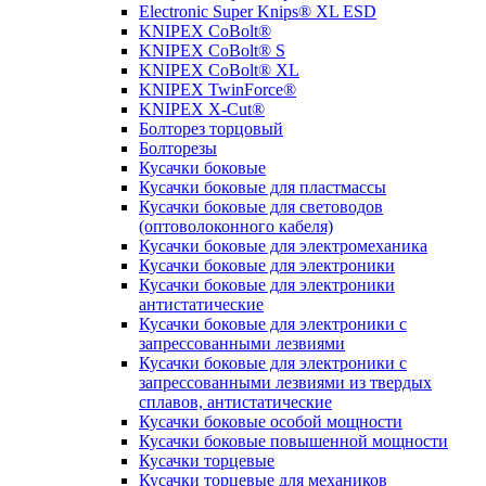
Electronic Super Knips® XL ESD
KNIPEX CoBolt®
KNIPEX CoBolt® S
KNIPEX CoBolt® XL
KNIPEX TwinForce®
KNIPEX X-Cut®
Болторез торцовый
Болторезы
Кусачки боковые
Кусачки боковые для пластмассы
Кусачки боковые для световодов
(оптоволоконного кабеля)
Кусачки боковые для электромеханика
Кусачки боковые для электроники
Кусачки боковые для электроники
антистатические
Кусачки боковые для электроники с
запрессованными лезвиями
Кусачки боковые для электроники с
запрессованными лезвиями из твердых
сплавов, антистатические
Кусачки боковые особой мощности
Кусачки боковые повышенной мощности
Кусачки торцевые
Кусачки торцевые для механиков