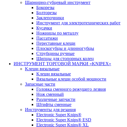
Шарнирно-губцевый инструмент
Бокорезы
Болторезы
Заклепочники
Инструмент для электротехнических работ
Кусачки
Ножницы по металлу
Пассатижи
Переставные клещи
Плоскогубцы и длинногубцы
Струбцины ручные
Щипцы для стопорных колец
ИНСТРУМЕНТ ТОРГОВОЙ МАРКИ «KNIPEX»
Kлещи вязальные
Kлещи вязальные
Вязальные клещи особой мощности
Запасные части
Головка сменного режущего лезвия
Нож сменный
Различные запчасти
Штифты сменные
Инструменты для резания
Electronic Super Knips®
Electronic Super Knips® ESD
Electronic Super Knips® XL