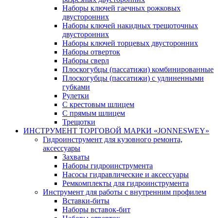
Наборы ключей гаечных рожковых
двусторонних
Наборы ключей накидных трещоточных
двусторонних
Наборы ключей торцевых двусторонних
Наборы отверток
Наборы сверл
Плоскогубцы (пассатижи) комбинированные
Плоскогубцы (пассатижи) с удлиненными
губками
Рулетки
С крестовым шлицем
С прямым шлицем
Трещотки
ИНСТРУМЕНТ ТОРГОВОЙ МАРКИ «JONNESWEY»
Гидроинструмент для кузовного ремонта,
аксессуары
Захваты
Наборы гидроинструмента
Насосы гидравлические и аксессуары
Ремкомплекты для гидроинструмента
Инструмент для работы с внутренним профилем
Вставки-биты
Наборы вставок-бит