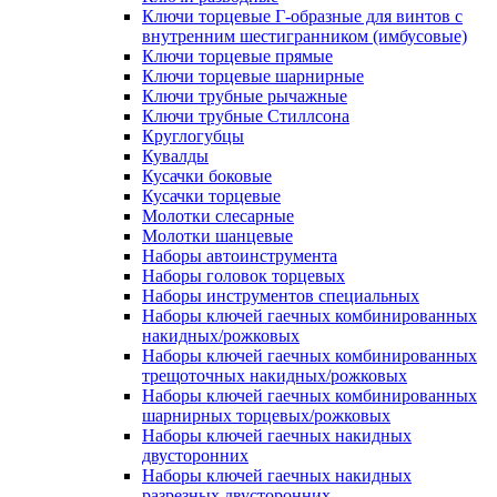
Ключи торцевые Г-образные для винтов с
внутренним шестигранником (имбусовые)
Ключи торцевые прямые
Ключи торцевые шарнирные
Ключи трубные рычажные
Ключи трубные Стиллсона
Круглогубцы
Кувалды
Кусачки боковые
Кусачки торцевые
Молотки слесарные
Молотки шанцевые
Наборы автоинструмента
Наборы головок торцевых
Наборы инструментов специальных
Наборы ключей гаечных комбинированных
накидных/рожковых
Наборы ключей гаечных комбинированных
трещоточных накидных/рожковых
Наборы ключей гаечных комбинированных
шарнирных торцевых/рожковых
Наборы ключей гаечных накидных
двусторонних
Наборы ключей гаечных накидных
разрезных двусторонних