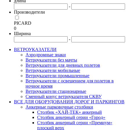
длина
-
Производители
PICARD
0
Ширина
-
ВЕТРОУКАЗАТЕЛИ
Аэродромные знаки
Ветроуказатели без мачты
Ветроуказатели для дневных полетов
Ветроуказатели мобильные
Ветроуказатели промышленные
Ветроуказатели с освещением для полетов в
ночное время
Ветроуказатели стационарные
Сменный конус ветроуказателя СКВУ
ВСЕ ДЛЯ ОБОРУДОВАНИЯ ДОРОГ И ПАРКИНГОВ
Анкерные парковочные столбики
Столбик «ХАЙ-ТЕК» анкерный
Столбик анкерный серии «Город»
Столбик анкерный серии «Премиум»
плоский верх