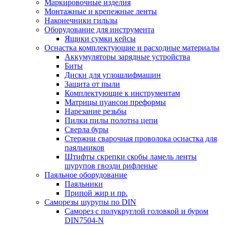
Маркировочные изделия
Монтажные и крепежные ленты
Наконечники гильзы
Оборудование для инструмента
Ящики сумки кейсы
Оснастка комплектующие и расходные материалы
Аккумуляторы зарядные устройства
Биты
Диски для углошлифмашин
Защита от пыли
Комплектующие к инструментам
Матрицы пуансон преформы
Нарезание резьбы
Пилки пилы полотна цепи
Сверла буры
Стержни сварочная проволока оснастка для
паяльников
Штифты скрепки скобы ламель ленты
шурупов гвозди рифленые
Паяльное оборудование
Паяльники
Припой жир и пр.
Саморезы шурупы по DIN
Саморез с полукруглой головкой и буром
DIN7504-N