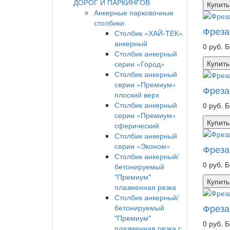
ДОРОГ И ПАРКИНГОВ
Купить
Анкерные парковочные
столбики
Фреза
Столбик «ХАЙ-ТЕК»
анкерный
0 руб.
Б
Столбик анкерный
Купить
серии «Город»
Столбик анкерный
серии «Премиум»
Фреза
плоский верх
Столбик анкерный
0 руб.
Б
серии «Премиум»
Купить
сферический
Столбик анкерный
серии «Эконом»
Фреза
Столбик анкерный/
0 руб.
Б
бетонируемый
"Премиум"
Купить
плазменная резка
Столбик анкерный/
Фреза
бетонируемый
"Премиум"
0 руб.
Б
плазменная резка с