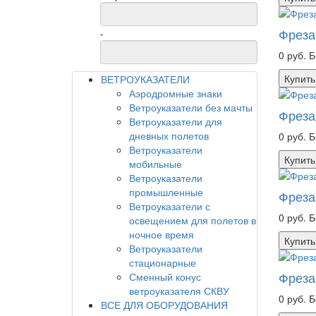
Фреза
-
0 руб.
Б
Купить
ВЕТРОУКАЗАТЕЛИ
Аэродромные знаки
Ветроуказатели без мачты
Фреза
Ветроуказатели для
дневных полетов
0 руб.
Б
Ветроуказатели
Купить
мобильные
Ветроуказатели
промышленные
Фреза
Ветроуказатели с
0 руб.
Б
освещением для полетов в
ночное время
Купить
Ветроуказатели
стационарные
Фреза
Сменный конус
ветроуказателя СКВУ
0 руб.
Б
ВСЕ ДЛЯ ОБОРУДОВАНИЯ