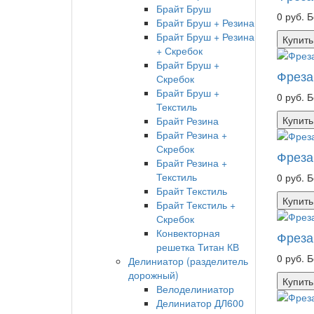
Брайт Бруш
0 руб.
Б
Брайт Бруш + Резина
Брайт Бруш + Резина
Купить
+ Скребок
Брайт Бруш +
Фреза
Скребок
Брайт Бруш +
0 руб.
Б
Текстиль
Купить
Брайт Резина
Брайт Резина +
Скребок
Фреза
Брайт Резина +
Текстиль
0 руб.
Б
Брайт Текстиль
Купить
Брайт Текстиль +
Скребок
Конвекторная
Фреза
решетка Титан КВ
0 руб.
Б
Делиниатор (разделитель
дорожный)
Купить
Велоделиниатор
Делиниатор ДЛ600