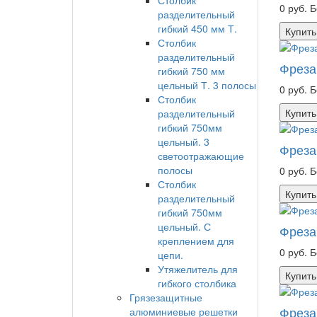
Столбик
0 руб.
Б
разделительный
гибкий 450 мм Т.
Купить
Столбик
разделительный
Фреза
гибкий 750 мм
цельный Т. 3 полосы
0 руб.
Б
Столбик
Купить
разделительный
гибкий 750мм
цельный. 3
Фреза
светоотражающие
полосы
0 руб.
Б
Столбик
Купить
разделительный
гибкий 750мм
цельный. С
Фреза
креплением для
0 руб.
Б
цепи.
Утяжелитель для
Купить
гибкого столбика
Грязезащитные
Фреза
алюминиевые решетки