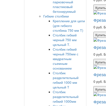
парковочный
пластиковый
Купить
бетонируемый
Гибкие столбики
Фреза
Крепление для цепи
(для гибкого
0 руб.
Б
столбика 750 мм Т)
Купить
Столбик гибкий
черный 750 мм
цельный Т.
Фреза
Столбик гибкий
черный 750мм с
0 руб.
Б
квадратным
Купить
съемным
основанием
Столбик
Фреза
разделительный
0 руб.
Б
гибкий 1000 мм
цельный Т
Купить
Столбик
разделительный
Фреза
гибкий 1000мм