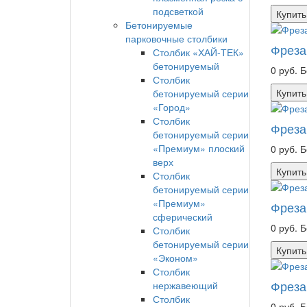
подсветкой
Купить
Бетонируемые
парковочные столбики
Фреза
Столбик «ХАЙ-ТЕК»
бетонируемый
0 руб.
Б
Столбик
Купить
бетонируемый серии
«Город»
Столбик
Фреза
бетонируемый серии
«Премиум» плоский
0 руб.
Б
верх
Купить
Столбик
бетонируемый серии
«Премиум»
Фреза
сферический
0 руб.
Б
Столбик
бетонируемый серии
Купить
«Эконом»
Столбик
Фреза
нержавеющий
Столбик
0 руб.
Б