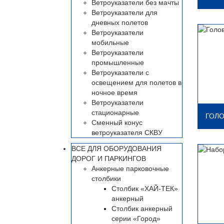
Ветроуказатели без мачты
Ветроуказатели для
дневных полетов
Ветроуказатели
мобильные
Ветроуказатели
промышленные
Ветроуказатели с
освещением для полетов в
ночное время
Ветроуказатели
стационарные
ГОЛО
Сменный конус
ветроуказателя СКВУ
ВСЕ ДЛЯ ОБОРУДОВАНИЯ
ДОРОГ И ПАРКИНГОВ
Анкерные парковочные
столбики
Столбик «ХАЙ-ТЕК»
анкерный
Столбик анкерный
серии «Город»