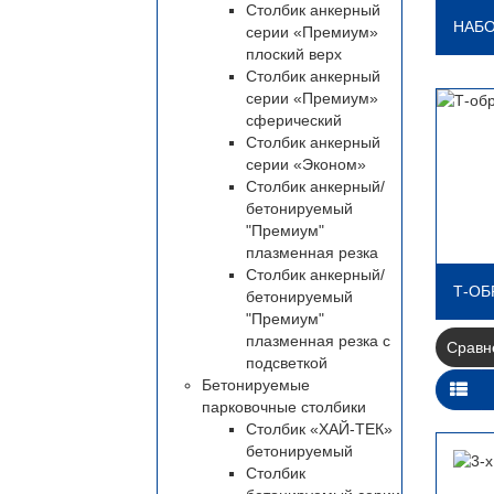
Столбик анкерный
НАБО
серии «Премиум»
плоский верх
Столбик анкерный
серии «Премиум»
сферический
Столбик анкерный
серии «Эконом»
Столбик анкерный/
бетонируемый
"Премиум"
плазменная резка
Столбик анкерный/
Т-ОБ
бетонируемый
"Премиум"
плазменная резка с
Сравне
подсветкой
Бетонируемые
парковочные столбики
Столбик «ХАЙ-ТЕК»
бетонируемый
Столбик