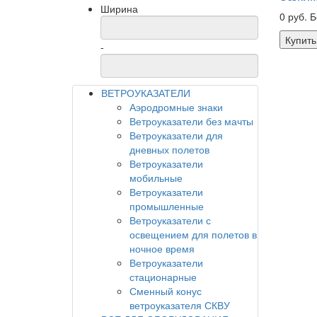
Ширина
0 руб.
Б
Купить
-
ВЕТРОУКАЗАТЕЛИ
Аэродромные знаки
Ветроуказатели без мачты
Ветроуказатели для
дневных полетов
Ветроуказатели
мобильные
Ветроуказатели
промышленные
Ветроуказатели с
освещением для полетов в
ночное время
Ветроуказатели
стационарные
Сменный конус
ветроуказателя СКВУ